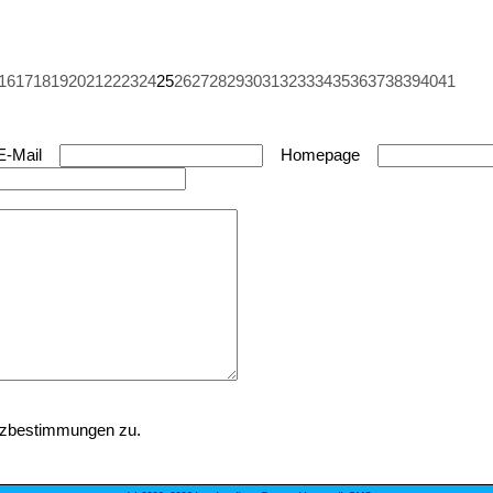
16
17
18
19
20
21
22
23
24
25
26
27
28
29
30
31
32
33
34
35
36
37
38
39
40
41
E-Mail
Homepage
tzbestimmungen zu.