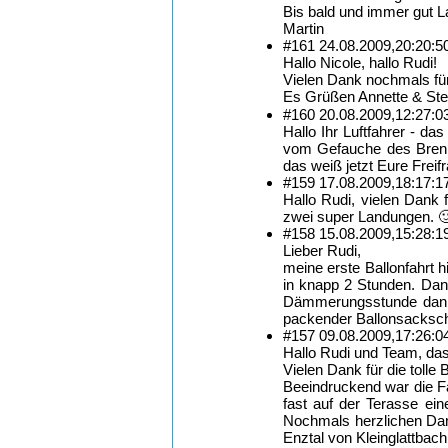
Bis bald und immer gut 
Martin
#161
24.08.2009,
20:20:5
Hallo Nicole, hallo Rudi!
Vielen Dank nochmals fü
Es Grüßen Annette & Ste
#160
20.08.2009,
12:27:0
Hallo Ihr Luftfahrer - d
vom Gefauche des Brenn
das weiß jetzt Eure Freif
#159
17.08.2009,
18:17:1
Hallo Rudi, vielen Dank 
zwei super Landungen. 
#158
15.08.2009,
15:28:1
Lieber Rudi,
meine erste Ballonfahrt h
in knapp 2 Stunden. Dan
Dämmerungsstunde dank 
packender Ballonsacksch
#157
09.08.2009,
17:26:0
Hallo Rudi und Team, das
Vielen Dank für die tolle 
Beeindruckend war die Fa
fast auf der Terasse ein
Nochmals herzlichen Dan
Enztal von Kleinglattbach