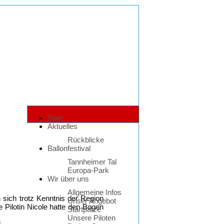
Start
Aktuelles
Rückblicke
Ballonfestival
Tannheimer Tal
Europa-Park
Wir über uns
Allgemeine Infos
 sich trotz Kenntnis der Region
Unser Angebot
e Pilotin Nicole hatte den Bogen
Startpätze
Unsere Piloten
l