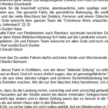
4
Monika Eisenhardt
Dank für die traumhaft schöne, abenteuerliche, sehr spaßige und
heim aus. Die gesamte Fahrt, die persönliche Betreuung, die sa
fe und der nette Abschluss bei Gebäck, Ferreros und einem Gläsch
les Gute wünscht dem ganzen Team die "Comtesse Moni, erlaucht
u Jettenbach" 😉 😉
5
Gunter Haas
mhafte Fahrt von Pleidelsheim nach Rienharz nochmals herzlichen D
ar dann Deine Bilderbuchlandung !Ich habe auf der Landkarte unsere
 gefahren .Dir und Deinem Team wünsche ich alles Gute und noch viel
 Karl sendet Euch Gunter
9
Gerold Stürzl
umen das Du weiter Fahren darfst und keine Strafe vom Wochenende 
4
Martin Niemann
ieser Fahrt in Ostfildern, von der diese "bildende Zeitung" so rei
ls Gast an Bord. Und ich muss ehrlich sagen, das ist gemeingefährlic
ie die aus einer absolut ruhigen und sicheren Sicherheitslandung be
rs Eisholen machen. Wo die nur ihre falschen Infos hernehmen. Ich w
en, dass du die Landung sicher, vorsichtig und sehr umsichtig gehand
assanten auf der Straße waren bei dieser minimalen Sinkgeschwindi
 sieht das anders und in dieser Zeitung passt das so besser in die 
g als auf einem Haus oder in den Bäumen.
t Dir, so sicher habe ich mich selten gefühlt. Auf ein Wiedersehen in