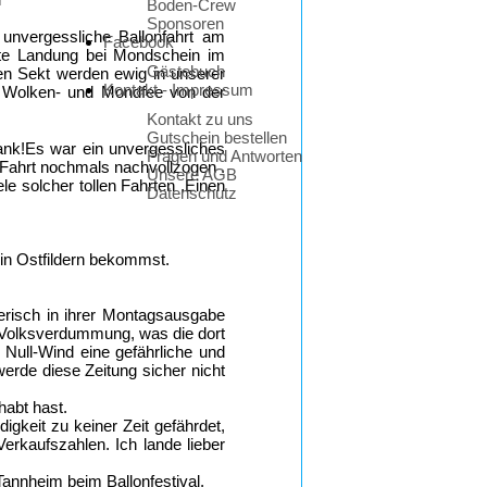
Boden-Crew
Sponsoren
 unvergessliche Ballonfahrt am
Facebook
nfte Landung bei Mondschein im
Gästebuch
en Sekt werden ewig in unserer
Kontakt - Impressum
e Wolken- und Mondfee von der
Kontakt zu uns
Gutschein bestellen
ank!Es war ein unvergessliches
Fragen und Antworten
 Fahrt nochmals nachvollzogen .
Unsere AGB
e solcher tollen Fahrten .Einen
Datenschutz
in Ostfildern bekommst.
ßerisch in ihrer Montagsausgabe
he Volksverdummung, was die dort
i Null-Wind eine gefährliche und
erde diese Zeitung sicher nicht
habt hast.
gkeit zu keiner Zeit gefährdet,
Verkaufszahlen. Ich lande lieber
 Tannheim beim Ballonfestival.