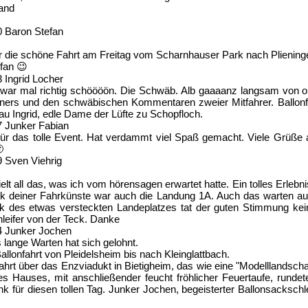
Land
0
Baron Stefan
r die schöne Fahrt am Freitag vom Scharnhauser Park nach Pliening
fan 😉
3
Ingrid Locher
as war mal richtig schöööön. Die Schwäb. Alb gaaaanz langsam von ob
ers und den schwäbischen Kommentaren zweier Mitfahrer. Ballonf
rau Ingrid, edle Dame der Lüfte zu Schopfloch.
7
Junker Fabian
für das tolle Event. Hat verdammt viel Spaß gemacht. Viele Grüße an

9
Sven Viehrig
ielt all das, was ich vom hörensagen erwartet hatte. Ein tolles Erlebn
k deiner Fahrkünste war auch die Landung 1A. Auch das warten auf
des etwas versteckten Landeplatzes tat der guten Stimmung kein
leifer von der Teck. Danke
4
Junker Jochen
 lange Warten hat sich gelohnt.
Ballonfahrt von Pleidelsheim bis nach Kleinglattbach.
hrt über das Enzviadukt in Bietigheim, das wie eine "Modelllandscha
es Hauses, mit anschließender feucht fröhlicher Feuertaufe, rundet
k für diesen tollen Tag. Junker Jochen, begeisterter Ballonsacksc