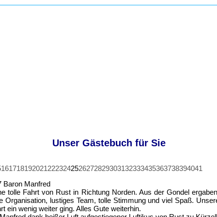
Unser Gästebuch für Sie
5
16
17
18
19
20
21
22
23
24
25
26
27
28
29
30
31
32
33
34
35
36
37
38
39
40
41
7
Baron Manfred
ine tolle Fahrt von Rust in Richtung Norden. Aus der Gondel ergaben
lle Organisation, lustiges Team, tolle Stimmung und viel Spaß. Unser
t ein wenig weiter ging. Alles Gute weiterhin.
nfred dank heißer Luft aufgestiegener Luftikus von Rust zu Kürzel