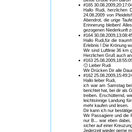
#165
30.08.2009,
20:17:0
Hallo Rudi, herzlichen 
24.08.2009 von Pleidels
Abendrot, die urige Tau
Erinnerung bleiben! Al
gezogenen Niederkunft z
#164
30.08.2009,
13:08:4
Hallo Rudi,für die trau
Erlebnis ! Die Krönung w
Wir sind Luftlinie 36 km
Herzlichen Gruß auch an
#163
25.08.2009,
18:55:0
🙂 Lieber Rudi
Wir Drücken Dir alle Da
#162
25.08.2009,
15:49:2
Hallo lieber Rudi,
ich war am Samstag bei d
berichtet hat, bei dir a
treiben. Erschütternd, w
leichtsinnige Landung fü
mehr kaufen und lesen.
Dir kann ich nur bestätig
Wir Passagiere und die P
nur B... war eben dabei,
sicher auf einer Kreuzun
Jederzeit wieder gerne mi