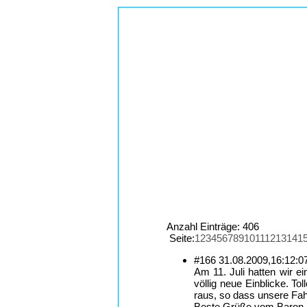
Anzahl Einträge: 406
Seite:
1
2
3
4
5
6
7
8
9
10
11
12
13
14
1
#166
31.08.2009,
16:12:0
Am 11. Juli hatten wir e
völlig neue Einblicke. To
raus, so dass unsere Fahr
Beste Grüße vom Baron Ma