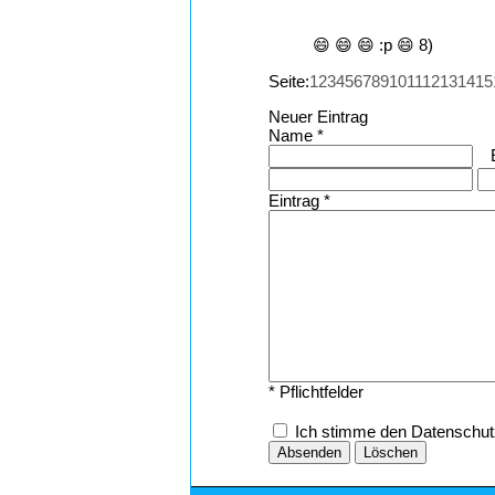
😄 😄 😄 :p 😄 8)
Seite:
1
2
3
4
5
6
7
8
9
10
11
12
13
14
15
Neuer Eintrag
Name *
Eintrag *
* Pflichtfelder
Ich stimme den Datenschu